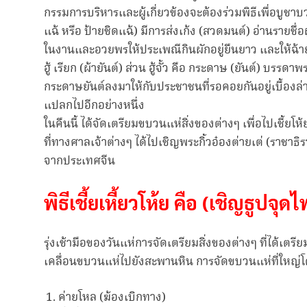
กรรมการบริหารและผู้เกี่ยวข้องจะต้องร่วมพิธีเพื่อบูช
แฉ้ หรือ ป้ายชิดแฉ้) มีการส่งเก้ง (สวดมนต์) อ่านรายชื่
ในงานและอวยพรให้ประเพณีกินผักอยู่ยืนยาว และให้ฉ้ายอิ้
ฮู้ เรียก (ผ้ายันต์) ส่วน ฮู้จั้ว คือ กระดาษ (ยันต์) บรร
กระดาษยันต์ลงมาให้กับประชาชนที่รอคอยกันอยู่เบื้องล่
แปลกไปอีกอย่างหนึ่ง
ในคืนนี้ ได้จัดเตรียมขบวนแห่สิ่งของต่างๆ เพื่อไปเชี้ยโห
ที่ทางศาลเจ้าต่างๆ ได้ไปเชิญพระกิ้วอ๋องต่ายเต่ (ราชาธิร
จากประเทศจีน
พิธีเชี้ยเหี้ยวโห้ย คือ (เชิญธูปจ
รุ่งเช้ามือของวันแห่การจัดเตรียมสิ่งของต่างๆ ที่ได้เตร
เคลื่อนขบวนแห่ไปยังสะพานหิน การจัดขบวนแห่ที่ใหญ่
ค่ายโหล (ฆ้องเบิกทาง)