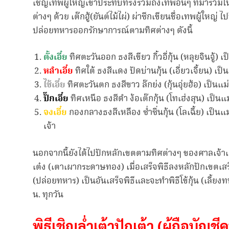
เชิญเทพผู้ใหญ่เข้าประทับทรงรวมถึงเทพอื่นๆ ที่มาร่
ต่างๆ ด้วย เต๊กฮู้(ยันต์ไม้ไผ่) ผ่าซีกเขียนชื่อเทพผู้ใหญ่
ปล่อยทหารออกรักษาการณ์ตามทิศต่างๆ ดังนี้
ตั้งเอี๋ย
ทิศตะวันออก ธงสีเขียว กิ้วอี่กุ้น (หลุยจินจู้
หลำเอี๋ย
ทิศใต้ ธงสีแดง ปัดบ่านกุ้น (เอี่ยวเจี้ยน) เ
ไช้เอี๋ย
ทิศตะวันตก ธงสีขาว ล๊กย่ง (กุ้นอุ่ยฮ้อ) เป็น
ปั๊กเอี๋ย
ทิศเหนือ ธงสีดำ ง้อเต๊กกุ้น (โทเฮ่งสุน) เป็
จงเอี๋ย
กองกลางธงสีเหลือง ซ่ำซิ่นกุ้น (โลเฉี้ย) เป็
เจ้า
นอกจากนี้ยังได้ไปปักหลักเขตตามทิศต่างๆ ของศาลเจ้าและบ
เต๋ง (เตาเผากระดาษทอง) เมื่อเสร็จพิธีลงหลักปักเขตเสร
(ปล่อยทหาร) เป็นอันเสร็จพิธีและจะทำพิธีโข้กุ้น (เลี
น. ทุกวัน
พิธีเชิญล่ำเต้าปักเต้า (ผู้ถือบั