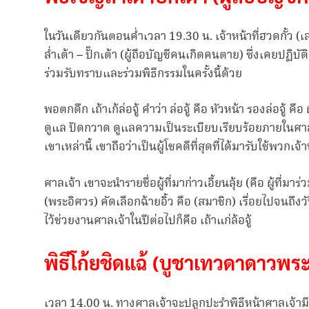
ในวันเดียวกันตอนค่ำเวลา 19.30 น. เจ้าหน้าที่ฮวดกั้ว
ล่ำเต้า – ปั๊กเต้า (ผู้ถือบัญชีคนเกิดคนตาย) ซึ่งเคยปฏ
ร่วมรับทราบและร่วมพิธีกรรมในครั้งนี้ด้วย
พอตกดึก เถ้าเก้ล่อจู้ คำว่า ล่อจู้ คือ หัวหน้า รองล่อจู้ คือ 
ดูแล ปัดกวาด ดูแลความเป็นระเบียบเรียบร้อยภายในศา
เขาเหล่านี้ เขาถือว่าเป็นผู้โชคดีที่สุดที่ได้มารับใช้พวกเ
ศาลเจ้า เขาจะนำรายชื่อผู้ที่มาก่าวเอี้ยนลุ้ย (คือ ผู้ที่ม
(พระอิศวร) คัดเลือกฉ้ายอิ้ว คือ (สมาชิก) เรื่อยไปจนถึงวัน
ไว้ช่วยงานศาลเจ้าในปีต่อไปก็คือ เถ้าแก่ล้อจู้
พิธีโก้ยชิดแฉ้ (บูชาเทวดาดาวพร
เวลา 14.00 น. ทางศาลเจ้าจะปลูกปะรำพิธีหน้าศาลเจ้าม