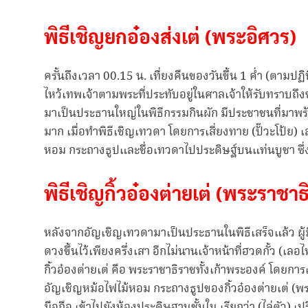
พิธีเชิญยกอ๋องส่งเต่ (พระอิศวร)
ครั้นถึงเวลา 00.15 น. เที่ยงคืนของวันขึ้น 1 ค่ำ (ตามป
ไหว้เทพเจ้าตามพระที่ประทับอยู่ในศาลเจ้าให้รับทราบถึง
มาเป็นประธานใหญ่ในพิธีกรรมกินผัก มีประชาชนที่มาพร้
มาก เมื่อทำพิธีเชิญเทวดา โดยการเสี่ยงทาย (ปั๊วะโป้ย) เ
หอม กระถางธูปและชื่อเทวดาไปประดิษฐ์บนแท่นบูชา ซึ่งทา
พิธีเชิญกิ้วอ๋องต่ายเต่ (พระราชาธ
หลังจากอัญเชิญเทวดามาเป็นประธานในพิธีเสร็จแล้ว ผู้มี
ดวงขึ้นไว้เพียงครึ่งเสา อีกไม่นานเจ้าหน้าที่ฮวดกั้ว (
กิ้วอ๋องต่ายเต่ คือ พระราชาธิราชทั้งเก้าพระองค์ โดยการเสี
อัญเชิญหม้อไฟไม้หอม กระถางธูปของกิ้วอ๋องต่ายเต่ (พร
มือถือ เข้าไปยังห้องประดิษฐานชั้นใน เรียกว่า (ไล่ตัว) เป