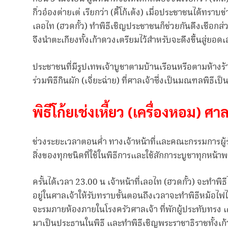
กิ่วอ๋องต่ายเต่ เรียกว่า (คี้โก้เต้ง) เมื่อประชาชนได้ทรา
เลอไท (ฮวดกั้ว) ทำพิธีเชิญประชาชนก็ช่วยกันดึงเชือกส่วนใ
จึงนำตะเกียงทั้งเก้าดวงเตรียมไว้สำหรับจะดึงขึ้นสู่ยอดเ
ประชาชนที่มีรูปเทพเจ้าบูชาตามบ้านเรือนหรือตามห้างร้
ร่วมพิธีกินผัก (เจี่ยะฉ่าย) ที่ศาลเจ้าซึ่งเป็นมณฑลพิธี
พิธีโก้ยเช่งเหี้ยว (เครื่องหอม) ศาล
ช่วงระยะเวลาตอนค่ำ ทางเจ้าหน้าที่และคณะกรรมการผู้รั
สิ่งของทุกชนิดที่ใช้ในพิธีการและใช้สักการะบูชาทุกหน้าพร
ครั้นได้เวลา 23.00 น เจ้าหน้าที่เลอไท (ฮวดกั้ว) จะทำพิ
อยู่ในศาลเจ้าให้รับทราบขั้นตอนถึงเวลาจะทำพิธีหม้อไฟไม้
จะรมภายห้องภายในโรงครัวศาลเจ้า ที่พักผู้ประทับทรง แ
มาเป็นประธานในพิธี และทำพิธีเชิญพระราชาธิราชทั้งเก้าพระ