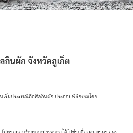
กินผัก จังหวัดภูเก็ต
่อนเริ่มประเพณีถือศีลกินผัก ประกอบพิธีกรรมโดย
า (โหล) ไปตามถนนร้องบอกประชาชนให้ไปช่วยขึ้นเสาเทวดา และ