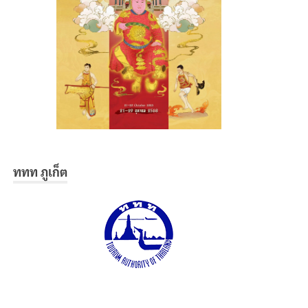
ททท ภูเก็ต