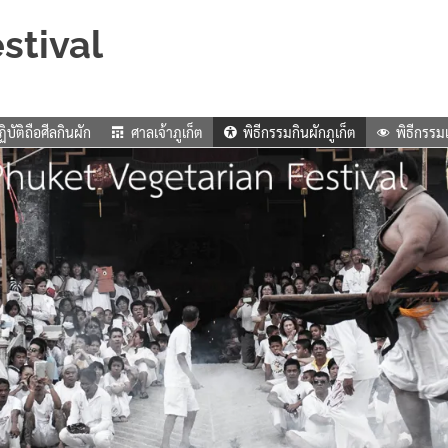
stival
ิบัติถือศีลกินผัก
ศาลเจ้าภูเก็ต
พิธีกรรมกินผักภูเก็ต
พิธีกรรม