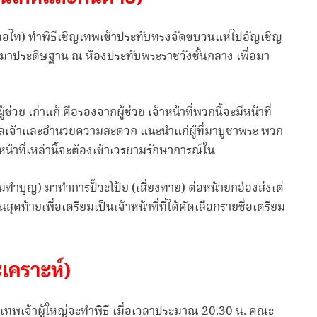
 (เลอไท) ทำพิธีเชิญเทพเข้าประทับทรงจัดขบวนแห่ไปอัญเชิญ
ิบัติมาประดิษฐาน ณ ห้องประทับพระราชวังชั้นกลาง เพื่อมา
ผู้ช่วย เก่าแก้ คือรองจากผู้ช่วย เจ้าหน้าที่พวกนี้จะมีหน้าที่
ลเจ้าและอำนวยความสะดวก แนะนำแก่ผู้ที่มาบูชาพระ พวก
จ้าหน้าที่เหล่านี้จะต้องเข้าเวรยามรักษาการณ์ใน
าร่วมทำบุญ) มาทำการปั๊วะโป้ย (เสี่ยงทาย) ต่อหน้ายกอ๋องส่งเต่
สุดท้ายเพื่อเตรียมเป็นเจ้าหน้าที่ที่ได้คัดเลือกรายชื่อเตรียม
ะเคราะห์)
ีเทพเจ้าผู้ใหญ่จะทำพิธี เมื่อเวลาประมาณ 20.30 น. คณะ