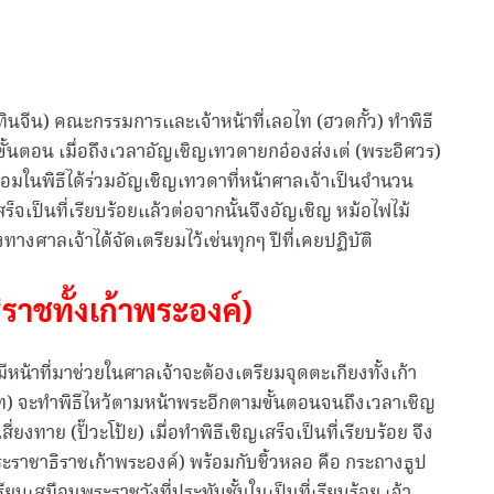
ฏิทินจีน) คณะกรรมการและเจ้าหน้าที่เลอไท (ฮวดกั้ว) ทำพิธี
ขั้นตอน เมื่อถึงเวลาอัญเชิญเทวดายกอ๋องส่งเต่ (พระอิศวร)
อมในพิธีได้ร่วมอัญเชิญเทวดาที่หน้าศาลเจ้าเป็นจำนวน
สร็จเป็นที่เรียบร้อยแล้วต่อจากนั้นจึงอัญเชิญ หม้อไฟไม้
งศาลเจ้าได้จัดเตรียมไว้เช่นทุกๆ ปีที่เคยปฏิบัติ
ิราชทั้งเก้าพระองค์)
หน้าที่มาช่วยในศาลเจ้าจะต้องเตรียมจุดตะเกียงทั้งเก้า
เลอไท) จะทำพิธีไหว้ตามหน้าพระอีกตามขั้นตอนจนถึงเวลาเชิญ
่ยงทาย (ปั๊วะโป้ย) เมื่อทำพิธีเชิญเสร็จเป็นที่เรียบร้อย จึง
ะราชาธิราชเก้าพระองค์) พร้อมกับชิ้วหลอ คือ กระถางธูป
รียบเสมือนพระราชวังที่ประทับชั้นในเป็นที่เรียบร้อย เจ้า