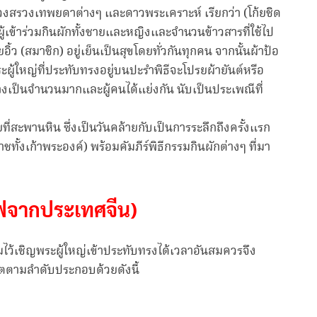
าบวงสรวงเทพยดาต่างๆ และดาวพระเคราะห์ เรียกว่า (โก้ยชิด
อผู้เข้าร่วมกินผักทั้งชายและหญิงและจำนวนข้าวสารที่ใช้ไป
ว (สมาชิก) อยู่เย็นเป็นสุขโดยทั่วกันทุกคน จากนั้นผ้าป้อ
ดาพระผู้ใหญ่ที่ประทับทรงอยู่บนปะรำพิธีจะโปรยผ้ายันต์หรือ
างเป็นจำนวนมากและผู้คนได้แย่งกัน นับเป็นประเพณีที่
้ยที่สะพานหิน ซึ่งเป็นวันคล้ายกับเป็นการระลึกถึงครั้งแรก
าชทั้งเก้าพระองค์) พร้อมคัมภีร์พิธีกรรมกินผักต่างๆ ที่มา
ุดไฟจากประเทศจีน)
ียมไว้เชิญพระผู้ใหญ่เข้าประทับทรงได้เวลาอันสมควรจึง
โตตามลำดับประกอบด้วยดังนี้