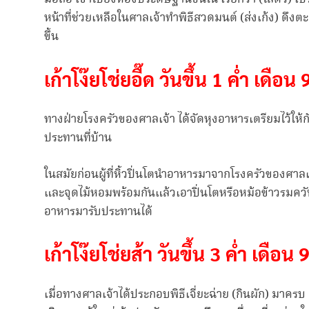
หน้าที่ช่วยเหลือในศาลเจ้าทำพิธีสวดมนต์ (ส่งเก้ง) ดึงตะเก
ขึ้น
เก้าโง๊ยโช่ยอื๊ด วันขึ้น 1 ค่ำ เดือน 
ทางฝ่ายโรงครัวของศาลเจ้า ได้จัดหุงอาหารเตรียมไว้ให
ประทานที่บ้าน
ในสมัยก่อนผู้ที่หิ้วปิ่นโตนำอาหารมาจากโรงครัวของศา
และจุดไม้หอมพร้อมกันแล้วเอาปิ่นโตหรือหม้อข้าวรมควันไม้
อาหารมารับประทานได้
เก้าโง๊ยโช่ยส้า วันขึ้น 3 ค่ำ เดือน
เมื่อทางศาลเจ้าได้ประกอบพิธีเจี่ยะฉ่าย (กินผัก) มาครบ