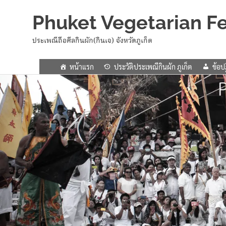
Phuket Vegetarian Fe
ประเพณีถือศีลกินผัก(กินเจ) จังหวัดภูเก็ต
หน้าแรก
ประวัติประเพณีกินผัก ภูเก็ต
ข้อปฏ
Skip
to
content