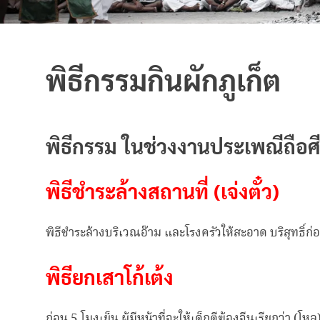
พิธีกรรมกินผักภูเก็ต
พิธีกรรม ในช่วงงานประเพณีถือศีล
พิธีชำระล้างสถานที่ (เจ่งตั๋ว)
พิธีชำระล้างบริเวณอ๊าม และโรงครัวให้สะอาด บริสุทธิ์ก
พิธียกเสาโก้เต้ง
ก่อน 5 โมงเย็น ผู้มีหน้าที่จะให้เด็กตีฆ้องจีนเรียกว่