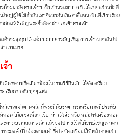
บข่าวก็จะมายังศาลเจ้าฯ เป็นจำนวนมาก ครั้นได้เวลาเจ้าหน้าที่
หญ่ผู้ใช้ไม้ค้ำยันเสาก็ช่วยกันยันเสาขึ้นจนเป็นที่เรียบร้อย
สาก่อนพิธีเชิญพระกิ้วอ๋องต่ายเต่เข้าศาลเจ้า
านค้าจะจุดธูป 3 เล่ม บอกกล่าวอัญเชิญเทพเจ้าเหล่านั้นไป
เป็นจำนวนมาก
เจ้า
บผิดชอบหรือเกี่ยวข้องในงานพิธีกินผัก ได้จัดเตรียม
ะ เรียกว่า ตั๋ว ทุกๆแห่ง
ธีไหว้เทพเจ้าตามหน้าที่พระที่มีบรรดาพระหรือเทพที่ประทับ
หอม โก้ยเซ่งเหี้ยว เรียกว่า เส้เจ่ง หรือ หม้อไฟเครื่องหอม
ละตามบริเวณศาลเจ้าแล้วจึงไปวางไว้ที่โต๊ะพิธีเชิญเทวดา
องค์ (กิ้วอ๋องต่ายเต่) ซึ่งได่จัดเตรียมไว้ที่หน้าศาลเจ้า