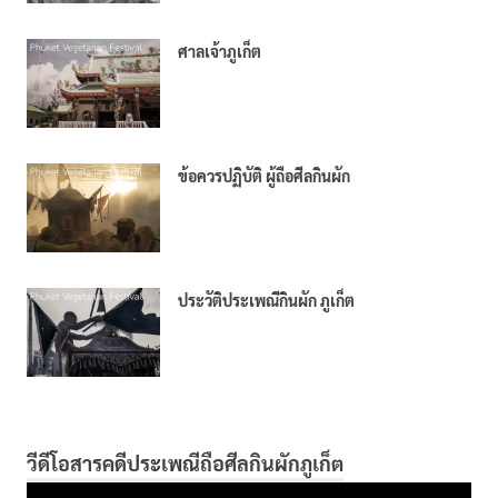
ศาลเจ้าภูเก็ต
ข้อควรปฏิบัติ ผู้ถือศีลกินผัก
ประวัติประเพณีกินผัก ภูเก็ต
วีดีโอสารคดีประเพณีถือศีลกินผักภูเก็ต
ตัว