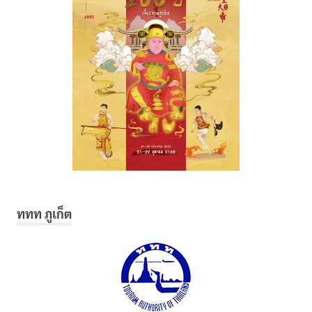
ททท ภูเก็ต