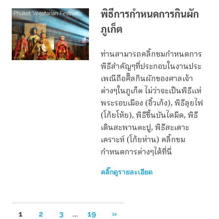
พิธีการกำหนดการกินผัก
ภูเก็ต
ท่านสามารถคลิ้กชมกำหนดการ
พิธีสำคัญๆที่ประกอบในงานประ
เพณีถือศีิลกินผักของศาลเจ้า
ต่างๆในภูเก็ต ไม่ว่าจะเป็นพิธีแห่
พระรอบเมือง (อิ้วเก้ง), พิธีลุยไฟ
(โก้ยโห้ย), พิธีขึ้นบันไดมีด, พิธี
เดินสะพานตะปู, พิธีสะเดาะ
เคราะห์ (โก้ยห่าน) คลิ้กชม
กำหนดการต่างๆได้ที่นี่
คลิ๊กดูรายละเอียด
Posts
…
NEXT
1
2
3
19
»