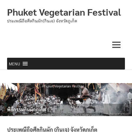
Phuket Vegetarian Festival
ประเพณีถือศีลกินผัก(กินเจ) จังหวัดภูเก็ต
MENU
MENU
Skip
to
content
พิธีการกำหนดการกินผักภูเก็ต
พิธีกรรมกินผักภูเก็ต
พิธีกรรมแต่ละวัน
Photo Gallery
เส้นทางขบวนแห่พระ
ศาลเจ้าภูเก็ต
ข้อควรปฏิบัติ ผู้ถือศีลกินผัก
ประวัติประเพณีกินผัก ภูเก็ต
ประเพณีถือศีลกินผัก (กินเจ) จังหวัดภูเก็ต