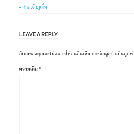
phuketfestival
Previous
แนะแนว
ศาลเจ้าภูเก็ต
phuketvegetarian
Post:
เรื่อง
กิน
ผัก
LEAVE A REPLY
ภูเก็ต
กินเจ
ภูเก็ต
อีเมลของคุณจะไม่แสดงให้คนอื่นเห็น
ช่องข้อมูลจำเป็นถูก
ประเพณี
ถือศีล
ความเห็น
*
กินผัก
ภูเก็ต
ศาล
เจ้า
ภูเก็ต
อ๊าม
ภูเก็ต