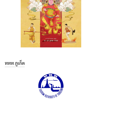
ททท ภูเก็ต