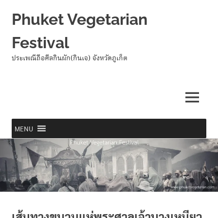
Phuket Vegetarian
Festival
ประเพณีถือศีลกินผัก(กินเจ) จังหวัดภูเก็ต
MENU
MENU
Skip
to
content
เส้นทางขบวนแห่พระศาลเจ้าบางเหนียว