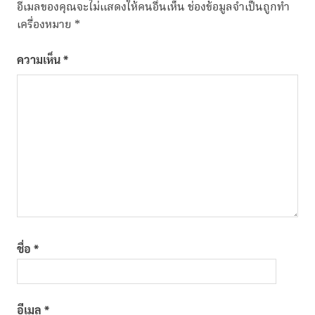
ประเพณี
อีเมลของคุณจะไม่แสดงให้คนอื่นเห็น
ช่องข้อมูลจำเป็นถูกทำ
ถือศีล
เครื่องหมาย
*
กินผัก
ภูเก็ต
ความเห็น
*
ศาล
เจ้า
ภูเก็ต
อ๊าม
ภูเก็ต
ชื่อ
*
อีเมล
*