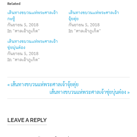
Related
เส้นทางขบวนแห่พระศาลเจ้า
เส้นทางขบวนแห่พระศาลเจ้า
กะทู้
จุ้ยตุ่ย
กันยายน 5, 2018
กันยายน 5, 2018
In "ศาลเจ้าภูเก็ต"
In "ศาลเจ้าภูเก็ต"
เส้นทางขบวนแห่พระศาลเจ้า
ซุ่ยบุ่นต๋อง
กันยายน 5, 2018
In "ศาลเจ้าภูเก็ต"
phuketfestival
Previous
แนะแนว
เส้นทางขบวนแห่พระศาลเจ้าจุ้ยตุ่ย
phuketvegetarian
Post:
Next
เส้นทางขบวนแห่พระศาลเจ้าซุ่ยบุ่นต๋อง
เรื่อง
Post:
กิน
ผัก
ภูเก็ต
LEAVE A REPLY
กินเจ
ภูเก็ต